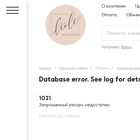
О компании
Гд
Оплата
Обмен
Например:
брюки
Главная
Домашняя одежда
Пижамы
Размерная сет
Database error. See log for deta
1021
Запрошенный ресурс недоступен.
Перейти на главную