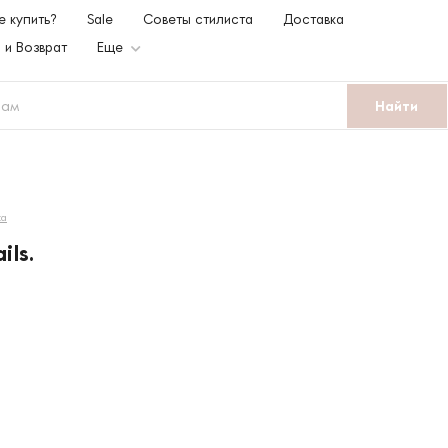
е купить?
Sale
Советы стилиста
Доставка
 и Возврат
Еще
Найти
ка
ils.